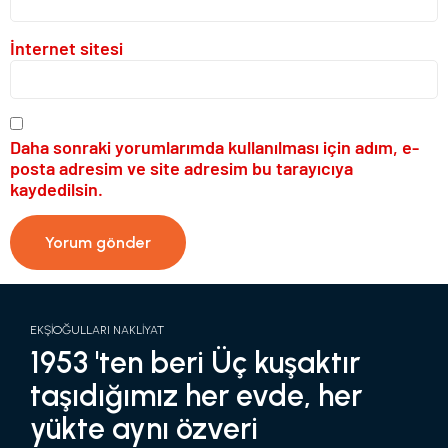
İnternet sitesi
Daha sonraki yorumlarımda kullanılması için adım, e-
posta adresim ve site adresim bu tarayıcıya
kaydedilsin.
EKŞİOĞULLARI NAKLİYAT
1953 'ten beri Üç kuşaktır
taşıdığımız her evde, her
yükte aynı özveri