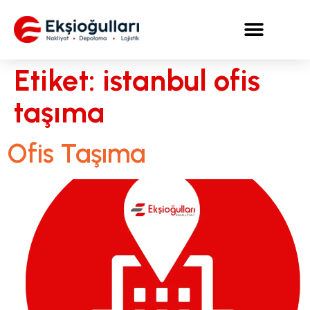
Etiket:
istanbul ofis
taşıma
Ofis Taşıma