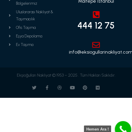
Maltepe İstanbul
Bölgelerimiz
Uluslararası Nakliyat &
Taşımacılık
444 12 75
Ofis Taşıma
Eşya Depolama
Ev Taşıma
info@eksiogullarinakliyat.com
Ekşioğulları Nakliyat © 1953 – 2025 . Tüm Hakları Saklıdır.
Hemen Ara !