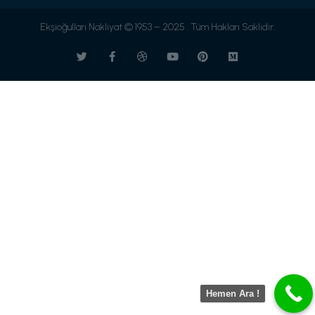
Ekşioğulları Nakliyat © 1953 – 2025 . Tüm Hakları Saklıdır.
Hemen Ara !