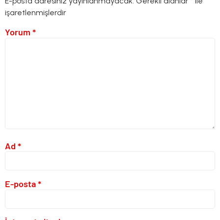
E-posta adresiniz yayınlanmayacak.
Gerekli alanlar
*
ile
işaretlenmişlerdir
Yorum
*
Ad
*
E-posta
*