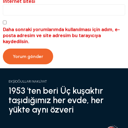
İnternet sitesi
Daha sonraki yorumlarımda kullanılması için adım, e-
posta adresim ve site adresim bu tarayıcıya
kaydedilsin.
EKŞİOĞULLARI NAKLİYAT
1953 'ten beri Üç kuşaktır
taşıdığımız her evde, her
yükte aynı özveri