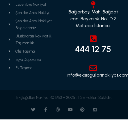
Evden Eve Nakliyat
Bağlarbaşı Mah. Bağdat
Şehirler Arası Nakliyat
cad. Beyza sk. No:1 D:2
Şehirler Arası Nakliyat
Maltepe İstanbul
Bölgelerimiz
Uluslararası Nakliyat &
Taşımacılık
444 12 75
Ofis Taşıma
Eşya Depolama
Ev Taşıma
info@eksiogullarinakliyat.com
Ekşioğulları Nakliyat © 1953 – 2025 . Tüm Hakları Saklıdır.