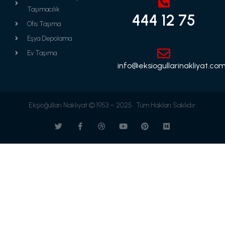
Taşımacılık
444 12 75
Ofis Taşıma
Eşya Depolama
Ev Taşıma
info@eksiogullarinakliyat.com
Ekşioğulları Nakliyat © 1953 – 2025 . Tüm Hakları Saklıdır.