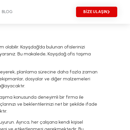
BLOG
BIZE ULAŞIN
olabilir. Kayışdağ’da bulunan ofislerinizi
uyarsınız. Bu makalede, Kayışdağ ofis taşıma
lirleyerek, planlama sürecine daha fazla zaman
nik ekipmanlar, dosyalar ve diğer malzemeleri
ağlayacaktır.
 taşıma konusunda deneyimli bir firma ile
arınızı ve beklentilerinizi net bir şekilde ifade
tır.
yurun. Ayrıca, her çalışana kendi kişisel
mesi ve etiketlenmesi gerekmektedir. Bu