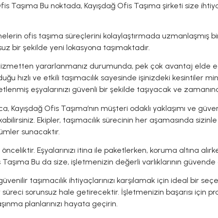
fis Taşıma Bu noktada, Kayışdağ Ofis Taşıma şirketi size ihtiya
melerin ofis taşıma süreçlerini kolaylaştırmada uzmanlaşmış bir 
nsuz bir şekilde yeni lokasyona taşımaktadır.
hizmetten yararlanmanız durumunda, pek çok avantaj elde ede
uğu hızlı ve etkili taşımacılık sayesinde işinizdeki kesintiler m
tlenmiş eşyalarınızı güvenli bir şekilde taşıyacak ve zamanında
ca, Kayışdağ Ofis Taşıma’nın müşteri odaklı yaklaşımı ve güven
kabilirsiniz. Ekipler, taşımacılık sürecinin her aşamasında sizinl
ümler sunacaktır.
önceliktir. Eşyalarınızı itina ile paketlerken, koruma altına alır
 Taşıma Bu da size, işletmenizin değerli varlıklarının güvende 
nilir taşımacılık ihtiyaçlarınızı karşılamak için ideal bir seçenek
bir süreci sorunsuz hale getirecektir. İşletmenizin başarısı için 
şınma planlarınızı hayata geçirin.