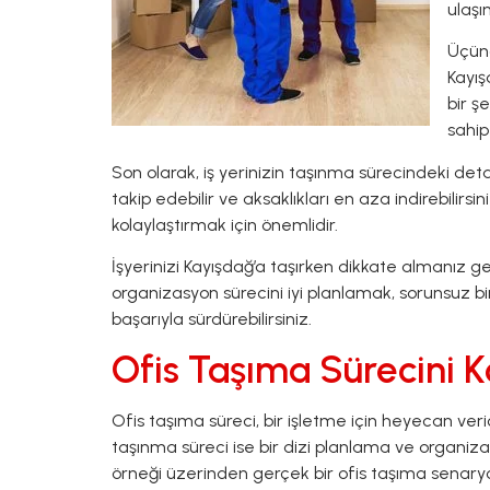
ulaşı
Üçünc
Kayış
bir ş
sahipt
Son olarak, iş yerinizin taşınma sürecindeki det
takip edebilir ve aksaklıkları en aza indirebilirsi
kolaylaştırmak için önemlidir.
İşyerinizi Kayışdağ’a taşırken dikkate almanız ge
organizasyon sürecini iyi planlamak, sorunsuz bi
başarıyla sürdürebilirsiniz.
Ofis Taşıma Sürecini K
Ofis taşıma süreci, bir işletme için heyecan ver
taşınma süreci ise bir dizi planlama ve organiza
örneği üzerinden gerçek bir ofis taşıma senaryos