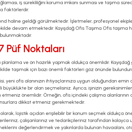
aması, iş sürekliliğini koruma imkanı sunması ve taşıma sürecin
a faktörlerdir.
rend haline geldiği görülmektedir. İşletmeler, profesyonel eki
r şekilde devam etmektedir. Kayışdağ Ofis Taşıma Ofis taşıma hiz
 bulunmaktadır.
 Püf Noktaları
u planlama ve ön hazırlık yapmak oldukça önemlidir. Kayışdağ gi
bir şekilde taşımak için bazı önemli faktörleri göz önünde bulun
cisi, yeni ofis alanınızın ihtiyaçlarınıza uygun olduğundan emin
li büyüklükte bir alan seçmelisiniz. Ayrıca, işinizin gereksinim
h etmeniz önemlidir. Örneğin, ofis içindeki çalışma alanlarının
unsurlara dikkat etmeniz gerekmektedir.
i olarak, lojistik açıdan erişilebilir bir konum seçmek oldukça ön
rileriniz, çalışanlarınız ve tedarikçileriniz tarafından kolayca 
eklerini değerlendirmek ve yakınlarda bulunan havaalanı, otob