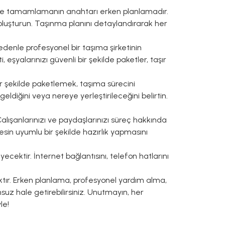
lde tamamlamanın anahtarı erken planlamadır.
 oluşturun. Taşınma planını detaylandırarak her
edenle profesyonel bir taşıma şirketinin
 eşyalarınızı güvenli bir şekilde paketler, taşır
ir şekilde paketlemek, taşıma sürecini
eldiğini veya nereye yerleştirileceğini belirtin.
Çalışanlarınızı ve paydaşlarınızı süreç hakkında
esin uyumlu bir şekilde hazırlık yapmasını
cektir. İnternet bağlantısını, telefon hatlarını
ktır. Erken planlama, profesyonel yardım alma,
suz hale getirebilirsiniz. Unutmayın, her
le!