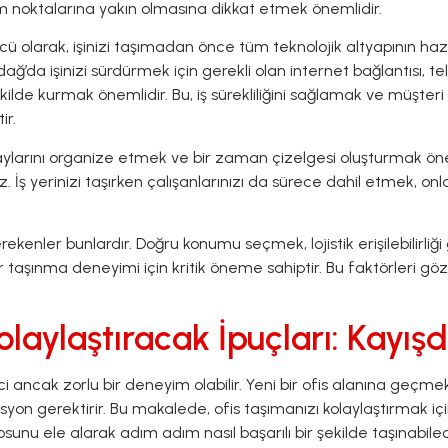
m noktalarına yakın olmasına dikkat etmek önemlidir.
ü olarak, işinizi taşımadan önce tüm teknolojik altyapının h
dağ’da işinizi sürdürmek için gerekli olan internet bağlantısı, te
ekilde kurmak önemlidir. Bu, iş sürekliliğini sağlamak ve müşt
ir.
aylarını organize etmek ve bir zaman çizelgesi oluşturmak önem
niz. İş yerinizi taşırken çalışanlarınızı da sürece dahil etmek, o
rekenler bunlardır. Doğru konumu seçmek, lojistik erişilebilirl
r taşınma deneyimi için kritik öneme sahiptir. Bu faktörleri g
olaylaştıracak İpuçları: Kayı
ici ancak zorlu bir deneyim olabilir. Yeni bir ofis alanına geç
syon gerektirir. Bu makalede, ofis taşımanızı kolaylaştırmak içi
unu ele alarak adım adım nasıl başarılı bir şekilde taşınabile