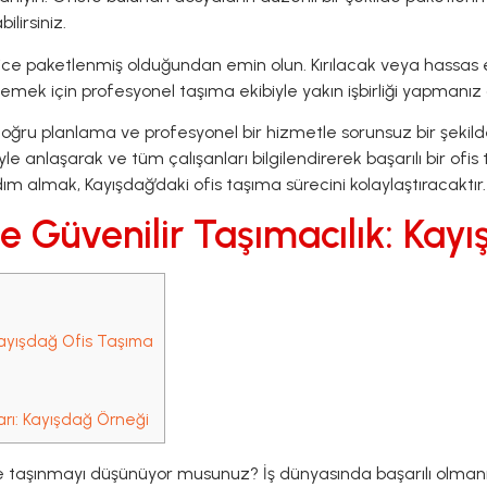
lirsiniz.
ice paketlenmiş olduğundan emin olun. Kırılacak veya hassas 
mek için profesyonel taşıma ekibiyle yakın işbirliği yapmanız 
doğru planlama ve profesyonel bir hizmetle sorunsuz bir şekilde
iyle anlaşarak ve tüm çalışanları bilgilendirerek başarılı bir of
m almak, Kayışdağ’daki ofis taşıma sürecini kolaylaştıracaktır.
ve Güvenilir Taşımacılık: Kay
 Kayışdağ Ofis Taşıma
arı: Kayışdağ Örneği
se taşınmayı düşünüyor musunuz? İş dünyasında başarılı olmanın 