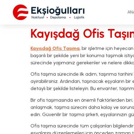
AN
Kayışdağ Ofis Taş
Kayışdağ Ofis Taşıma
, bir işletme için heyecan
başarılı bir şekilde yeni bir konuma taşımak ist
sürecinde yapmanız gerekenler ve nelere dikkat
Ofis taşıma sürecinde ilk adım, taşınma tarihi
ayırabilirsiniz. Ardından, taşınacak eşyaların bi
detaylı bir şekilde listeleyin. Bu envanter, taşı
Bir ofis taşımasında en önemli faktörlerden biri,
anlaşmak, taşıma sürecini daha kolay ve sorunsuz 
edin. Güvenilir bir taşıma şirketi, eşyalarınızın
Ofis taşıma sürecinde tüm çalışanları bilgilendir
eşyalarını düzenlemeleri için önceden zaman ta