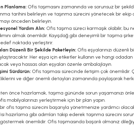
en Planlama:
Ofis taşımasını zamanında ve sorunsuz bir şeki
nma tarihini belirleyin ve taşınma sürecini yönetecek bir ekip
mayı önceden belirleyin.
fesyonel Yardım Alın:
Ofis taşıma süreci karmaşık olabilir, bu n
ımını almak önemlidir. Kayışdağ gibi deneyimli bir taşıma şirketi,
edef noktada yerleştirir.
ları Düzenli Bir Şekilde Paketleyin:
Ofis eşyalarınızı düzenli b
ylaştıracaktır. Her eşya için etiketler kullanın ve hangi odadan g
lacak veya hassas olan eşyaları özenle ambalajlayın.
işimi Sürdürün:
Ofis taşıması sürecinde iletişim çok önemlidir. 
şikliklerini ve diğer önemli detayları zamanında paylaşarak herk
fisten önce hazırlamak, taşıma gününde sorun yaşamanızı önleye
is mobilyalarınızı yerleştirmek için bir plan yapın.
, bir ofis taşıma sürecini başarıyla yönetmenize yardımcı olaca
isi hazırlama gibi adımları takip ederek taşınma sürecini sorun
göstermek önemlidir. Ofis taşımasında başarılı olmanız dileğiy