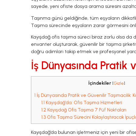
sayede, yeni ofiste dosya arama süresini azaltabi
Taşınma günü geldiğinde, tüm eşyaların dikkatl
Taşıma sürecinde eşyaların zarar görmesini önle
Kayışdağ ofis taşıma süreci biraz zorlu olsa da 
envanter oluşturarak, güvenilir bir taşıma şirket
doğru adımları takip etmek ve profesyonel yardı
İş Dünyasında Pratik 
İçindekiler
[
Gizle
]
1
İş Dünyasında Pratik ve Güvenilir Taşımacılık:
1.1
Kayışdağ’da: Ofis Taşıma Hizmetleri
1.2
Kayışdağ Ofis Taşıma 7 Püf Noktaları
1.3
Ofis Taşıma Sürecini Kolaylaştıracak İpuçl
Kayışdağ’da bulunan işletmeniz için yeni bir ofi