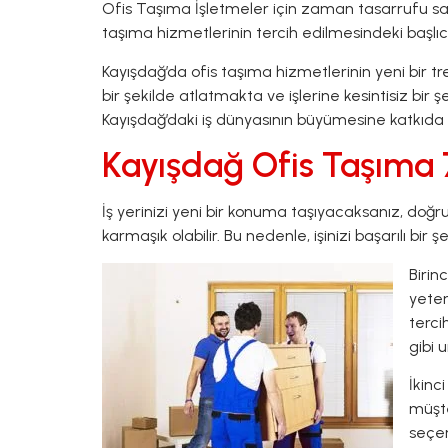
Ofis Taşıma İşletmeler için zaman tasarrufu sağl
taşıma hizmetlerinin tercih edilmesindeki başlıc
Kayışdağ’da ofis taşıma hizmetlerinin yeni bir t
bir şekilde atlatmakta ve işlerine kesintisiz bi
Kayışdağ’daki iş dünyasının büyümesine katkıda
Kayışdağ Ofis Taşıma 7
İş yerinizi yeni bir konuma taşıyacaksanız, doğr
karmaşık olabilir. Bu nedenle, işinizi başarılı 
Birin
yeter
terci
gibi 
İkinc
müşte
seçen