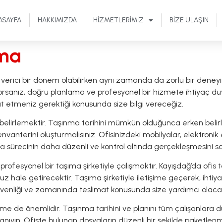
ASAYFA
HAKKIMIZDA
HIZMETLERIMIZ
BIZE ULAŞIN
ıma
 verici bir dönem olabilirken aynı zamanda da zorlu bir deneyim 
iyorsanız, doğru planlama ve profesyonel bir hizmete ihtiyaç d
 etmeniz gerektiği konusunda size bilgi vereceğiz.
ni belirlemektir. Taşınma tarihini mümkün olduğunca erken be
r envanterini oluşturmalısınız. Ofisinizdeki mobilyalar, elektro
nma sürecinin daha düzenli ve kontrol altında gerçekleşmesini s
 profesyonel bir taşıma şirketiyle çalışmaktır. Kayışdağ’da ofis
hale getirecektir. Taşıma şirketiyle iletişime geçerek, ihtiyaçl
 güvenliği ve zamanında teslimat konusunda size yardımcı olacak
me de önemlidir. Taşınma tarihini ve planını tüm çalışanlara du
nıyın. Ofiste bulunan dosyaların düzenli bir şekilde paketlen