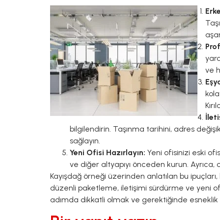
Erk
Taşı
aşa
Pro
yard
ve h
Eşya
kola
Kırı
İlet
bilgilendirin. Taşınma tarihini, adres deği
sağlayın.
Yeni Ofisi Hazırlayın:
Yeni ofisinizi eski o
ve diğer altyapıyı önceden kurun. Ayrıca, of
Kayışdağ örneği üzerinden anlatılan bu ipuçları
düzenli paketleme, iletişimi sürdürme ve yeni of
adımda dikkatli olmak ve gerektiğinde esneklik 