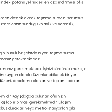
deki potansiyel riskleri en aza indirmesi, ofis
plerden destek alarak taşınma sürecini sorunsuz
metlerinin sunduğu kolaylık ve verimlilik,
bi büyük bir şehirde iş yeri taşıma süreci
durmanız gerekmektedir.
 olmanız gerekmektedir. İşinizi sürdürebilmek için
lerine uygun olarak düzenlenebilecek bir yer
 düzeni, depolama alanları ve toplantı odaları
emlidir. Kayışdağ’da bulunan ofisinizin
ulaşılabilir olması gerekmektedir. Ulaşım
üs durakları veya metro istasyonları gibi