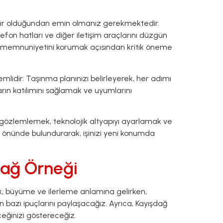
azır olduğundan emin olmanız gerekmektedir.
lefon hatları ve diğer iletişim araçlarını düzgün
eri memnuniyetini korumak açısından kritik öneme
lidir. Taşınma planınızı belirleyerek, her adımı
nların katılımını sağlamak ve uyumlarını
iği gözlemlemek, teknolojik altyapıyı ayarlamak ve
öz önünde bulundurarak, işinizi yeni konumda
şdağ Örneği
mek, büyüme ve ilerleme anlamına gelirken,
n bazı ipuçlarını paylaşacağız. Ayrıca, Kayışdağ
ceğinizi göstereceğiz.